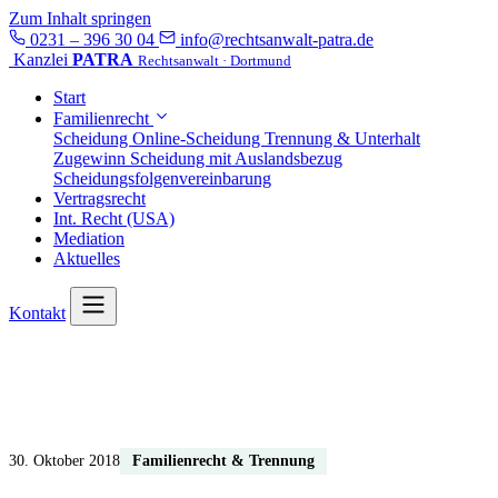
Zum Inhalt springen
0231 – 396 30 04
info@rechtsanwalt-patra.de
Kanzlei
PATRA
Rechtsanwalt · Dortmund
Start
Familienrecht
Scheidung
Online-Scheidung
Trennung & Unterhalt
Zugewinn
Scheidung mit Auslandsbezug
Scheidungsfolgenvereinbarung
Vertragsrecht
Int. Recht (USA)
Mediation
Aktuelles
Kontakt
Start
/
Aktuelles
/
Aufteilung von Vermögen bei der Scheidung
Aufteilung von Vermögen bei der
Scheidung
30. Oktober 2018
Familienrecht & Trennung