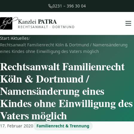
0231 – 396 30 04
PATRA
Kanzlei
RECHTSANWALT · DORTMUND
Start
/
Aktuelles
/
Rechtsanwalt Familienrecht Köln & Dortmund / Namensänderung
eines Kindes ohne Einwilligung des Vaters möglich
Rechtsanwalt Familienrecht
Köln & Dortmund /
Namensänderung eines
Kindes ohne Einwilligung des
Vaters möglich
17. Februar 2020
Familienrecht & Trennung