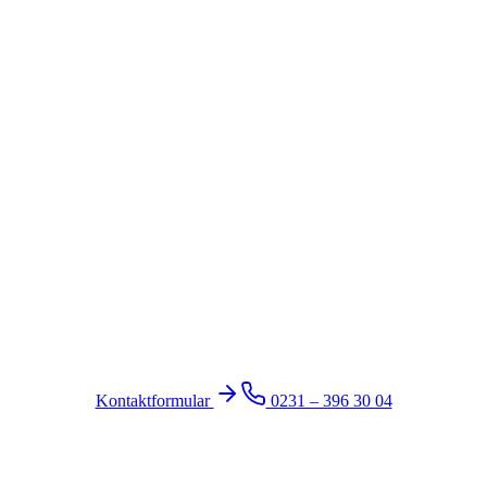
Haben Sie Fragen?
ktieren Sie uns für eine persönliche oder telefonische Beratung – wir si
Sie da.
Kontaktformular
0231 – 396 30 04