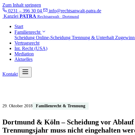
Zum Inhalt springen
0231 – 396 30 04
info@rechtsanwalt-patra.de
Kanzlei
PATRA
Rechtsanwalt · Dortmund
Start
Familienrecht
Scheidung
Online-Scheidung
Trennung & Unterhalt
Zugewin
Vertragsrecht
Int. Recht (USA)
Mediation
Aktuelles
Kontakt
Start
/
Aktuelles
/
Scheidung vor Ablauf des Trennungsjahres – Trennungsjahr m
Scheidung vor Ablauf des Trennungsjahres
29. Oktober 2018
Familienrecht & Trennung
Dortmund & Köln – Scheidung vor Ablauf 
Trennungsjahr muss nicht eingehalten we