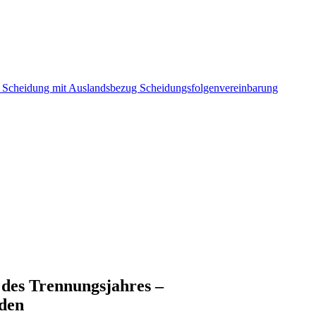
n
Scheidung mit Auslandsbezug
Scheidungsfolgenvereinbarung
uss nicht eingehalten werden !
 – Trennungsjahr muss nicht eingehalten we
des Trennungsjahres –
rden