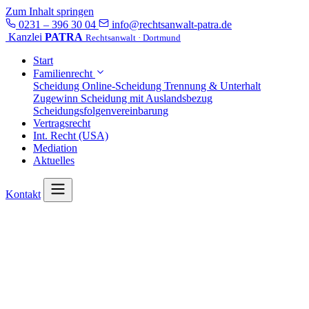
Zum Inhalt springen
0231 – 396 30 04
info@rechtsanwalt-patra.de
Kanzlei
PATRA
Rechtsanwalt · Dortmund
Start
Familienrecht
Scheidung
Online-Scheidung
Trennung & Unterhalt
Zugewinn
Scheidung mit Auslandsbezug
Scheidungsfolgenvereinbarung
Vertragsrecht
Int. Recht (USA)
Mediation
Aktuelles
Kontakt
Start
/
Aktuelles
/
Rechtsanwalt in Dortmund & Köln für Familienrecht/ Probleme bei
Namensfindung des Kindes
Rechtsanwalt in Dortmund & Köln für
Familienrecht/ Probleme bei
Namensfindung des Kindes